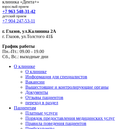
клиника «Дента+»
взрослый прием
+7 963 548-31-42
детский прием
+7 904 247-53-11
г. Глазов, ул.Калинина 2А
г. Глазов, ул.Толстого 41Б
График работы
Пн.-Пт.: 09.00 - 19.00
Сб., Вс.: выходные дни
О клинике
О клинике
Информация для специалистов
Вакансии
Вышестоящие и контролирующие органы
Документы
Отзывы пациентов
переход в раздел
Пациентам
Платные услуги
Порядок предоставления медицинских услуг
Правила поведения пациентов
Прейскуранты